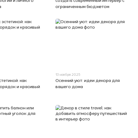
логий и личного
создать современный интерьер с
а
ограниченным бюджетом
13 ноября 2025
стетикой: как
Осенний уют: идеи декора для
порядок и красивый
вашего дома