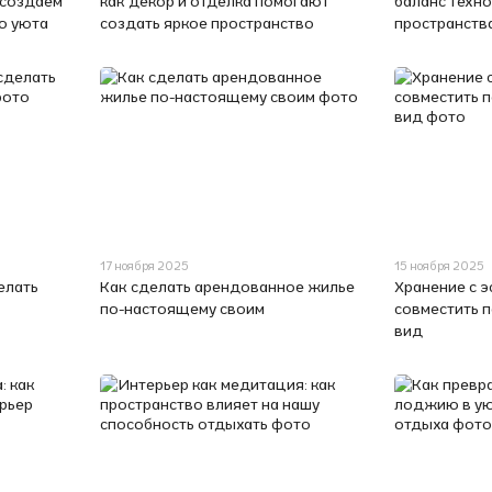
 создаем
как декор и отделка помогают
баланс техно
о уюта
создать яркое пространство
пространств
17 ноября 2025
15 ноября 2025
елать
Как сделать арендованное жилье
Хранение с э
по-настоящему своим
совместить 
вид