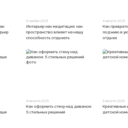
9 ноября 2025
4 августа 2025
как
Интерьер как медитация: как
Как преврати
рьер
пространство влияет на нашу
лоджию в ую
способность отдыхать
отдыха
4 августа 2025
3 августа 2025
Как оформить стену над диваном:
Креативные 
наше
5 стильных решений
детской ком