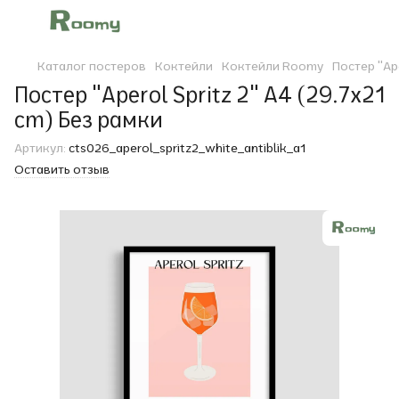
Каталог постеров
Коктейли
Коктейли Roomy
Постер "Ape
Постер "Aperol Spritz 2" A4 (29.7x21
cm) Без рамки
Артикул:
cts026_aperol_spritz2_white_antiblik_a1
Оставить отзыв