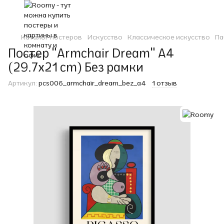
Каталог постеров
Искусство
Классическое искусство
Па
Постер "Armchair Dream" A4
(29.7x21 cm) Без рамки
Артикул:
pcs006_armchair_dream_bez_a4
1 отзыв