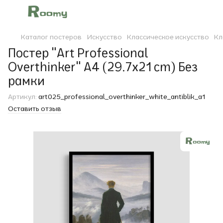
Каталог постеров
Искусство
Классическое искусство
Кл
Постер "Art Professional
Overthinker" A4 (29.7x21 cm) Без
рамки
Артикул:
art025_professional_overthinker_white_antiblik_a1
Оставить отзыв