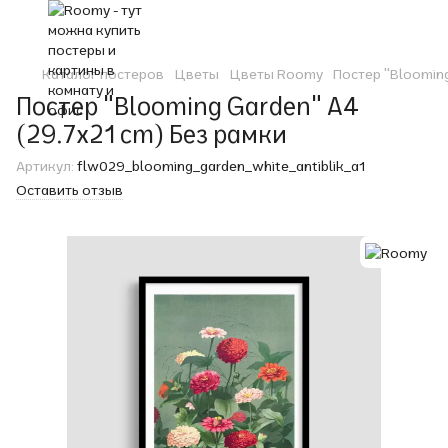
Каталог постеров
Цветы
Цветы Roomy
Постер "Bloomin
Постер "Blooming Garden" A4
(29.7x21 cm) Без рамки
Артикул:
flw029_blooming_garden_white_antiblik_a1
Оставить отзыв