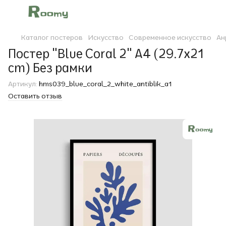
Каталог постеров
Искусство
Современное искусство
Ан
Постер "Blue Coral 2" A4 (29.7x21
cm) Без рамки
Артикул:
hms039_blue_coral_2_white_antiblik_a1
Оставить отзыв