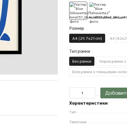
Размер
A4 (29.7x21 cm)
A3 (42x2
Тип рамки
Без рамки
Чорна рамка з
Біла рамка з глянцевим скло
Добавить
Характеристики
Тип
Тематика