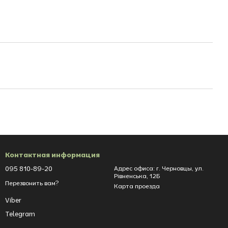
Контактная информация
095 810-89-20
Адрес офиса: г. Черновцы, ул.
Рівненська, 12Б
Перезвонить вам?
Карта проезда
Viber
Telegram