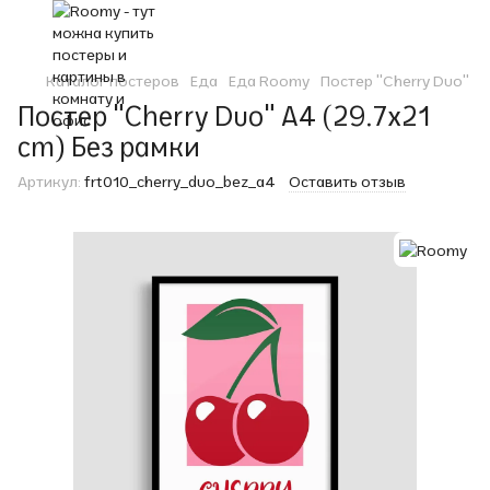
Каталог постеров
Еда
Еда Roomy
Постер "Cherry Duo"
Постер "Cherry Duo" A4 (29.7x21
cm) Без рамки
Артикул:
frt010_cherry_duo_bez_a4
Оставить отзыв