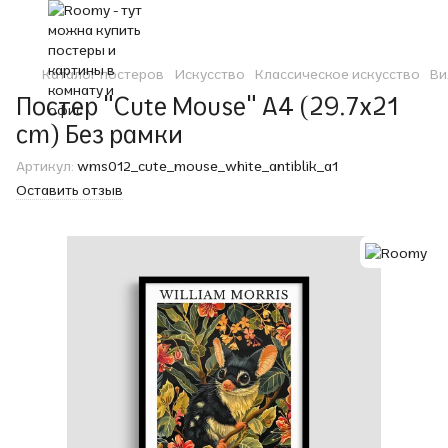
Каталог постеров
Искусство
Классическое искусство
Ви
Постер "Cute Mouse" A4 (29.7x21
cm) Без рамки
Артикул:
wms012_cute_mouse_white_antiblik_a1
Оставить отзыв