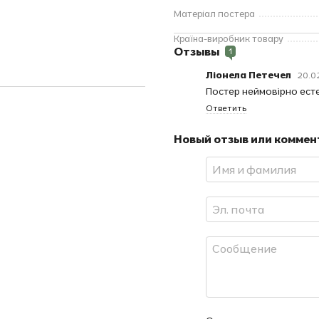
Матеріал постера
Країна-виробник товару
Отзывы
1
Ліонела Петечел
20.0
Постер неймовірно ест
Ответить
Новый отзыв или комме