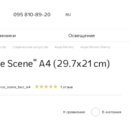
095 810-89-20
RU
ожники
Освещение
ство
Современное искусство
Анри Матисс
Анри Матисс Roomy
e Scene" A4 (29.7x21 cm)
nce_scene_bez_a4
1 отзыв
К сравнению
В желания