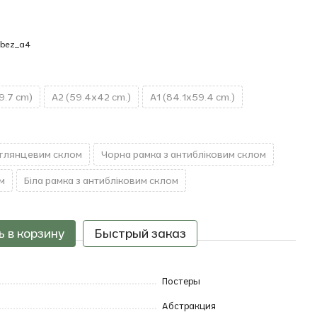
9.7 cm)
A2 (59.4x42 cm.)
A1 (84.1x59.4 cm.)
 глянцевим склом
Чорна рамка з антибліковим склом
м
Біла рамка з антибліковим склом
 в корзину
Быстрый заказ
Постеры
Абстракция