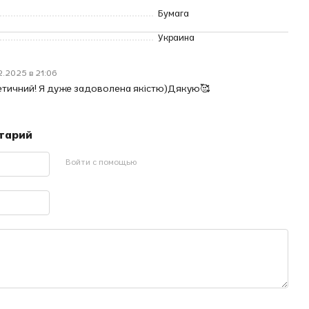
Бумага
Украина
2.2025 в 21:06
етичний! Я дуже задоволена якістю)Дякую🥰
нтарий
Войти с помощью