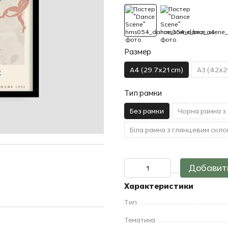
Размер
A4 (29.7x21 cm)
A3 (42x2
Тип рамки
Без рамки
Чорна рамка з
Біла рамка з глянцевим скло
Добавить
Характеристики
Тип
Тематика