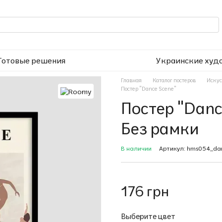
Готовые решения
Украинские худ
Главная
Каталог постеров
Искус
Постер "Dance Scene"
Постер "Danc
Без рамки
В наличии
Артикул: hms054_da
176 грн
Выберите цвет