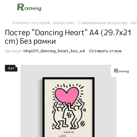
Каталог постеров
Искусство
Современное искусство
Ки
Постер "Dancing Heart" A4 (29.7x21
cm) Без рамки
Артикул:
khg001_dancing_heart_bez_a4
Оставить отзыв
Хит