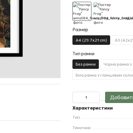
Размер
A4 (29.7x21 cm)
A3 (42x2
Тип рамки
Без рамки
Чорна рамка з
Біла рамка з глянцевим скло
Добавить
Характеристики
Тип
Тематика