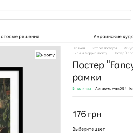
Готовые решения
Украинские худ
Главная
Каталог постеров
Искус
Вильям Моррис Roomy
Постер "Fanc
Постер "Fancy
рамки
В наличии
Артикул: wms084_fan
176 грн
Выберите цвет