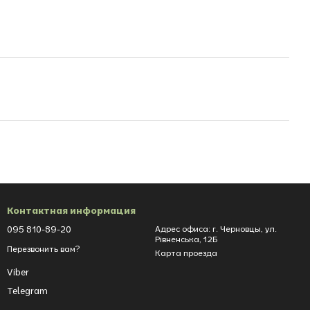
Контактная информация
095 810-89-20
Адрес офиса: г. Черновцы, ул.
Рівненська, 12Б
Перезвонить вам?
Карта проезда
Viber
Telegram