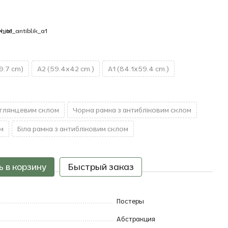
9.7 cm)
A2 (59.4x42 cm.)
A1 (84.1x59.4 cm.)
 глянцевим склом
Чорна рамка з антибліковим склом
м
Біла рамка з антибліковим склом
 в корзину
Быстрый заказ
Постеры
Абстракция