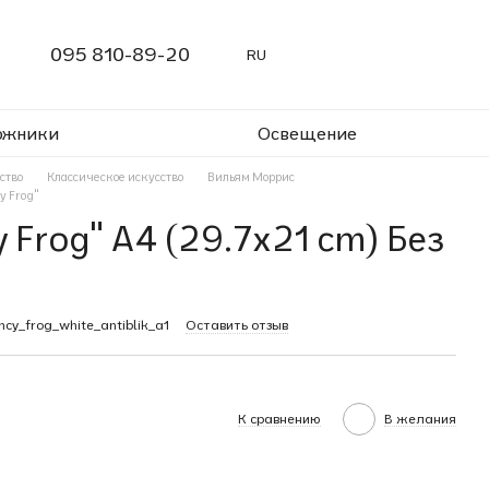
095 810-89-20
RU
ожники
Освещение
ство
Классическое искусство
Вильям Моррис
y Frog"
 Frog" A4 (29.7x21 cm) Без
cy_frog_white_antiblik_a1
Оставить отзыв
К сравнению
В желания