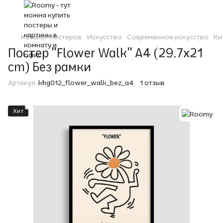
Каталог постеров
Искусство
Современное искусство
Ки
Постер "Flower Walk" A4 (29.7x21
cm) Без рамки
Артикул:
khg012_flower_walk_bez_a4
1 отзыв
Хит