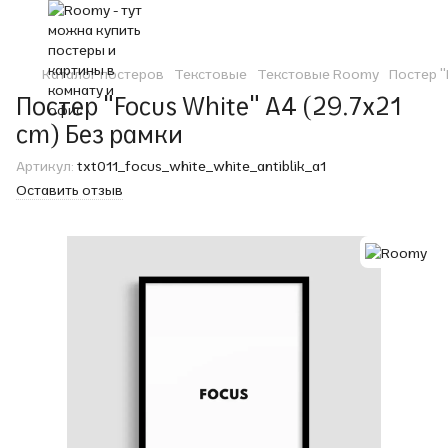
Каталог постеров
Текстовые
Текстовые Roomy
Постер "
Постер "Focus White" A4 (29.7x21
cm) Без рамки
Артикул:
txt011_focus_white_white_antiblik_a1
Оставить отзыв