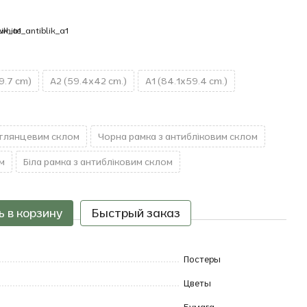
9.7 cm)
A2 (59.4x42 cm.)
A1 (84.1x59.4 cm.)
 глянцевим склом
Чорна рамка з антибліковим склом
м
Біла рамка з антибліковим склом
 в корзину
Быстрый заказ
Постеры
Цветы