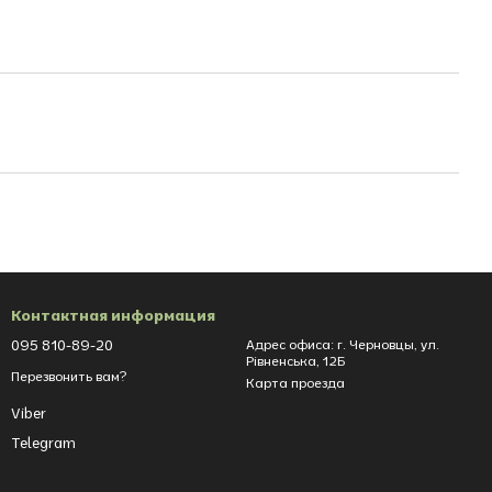
Контактная информация
095 810-89-20
Адрес офиса: г. Черновцы, ул.
Рівненська, 12Б
Перезвонить вам?
Карта проезда
Viber
Telegram