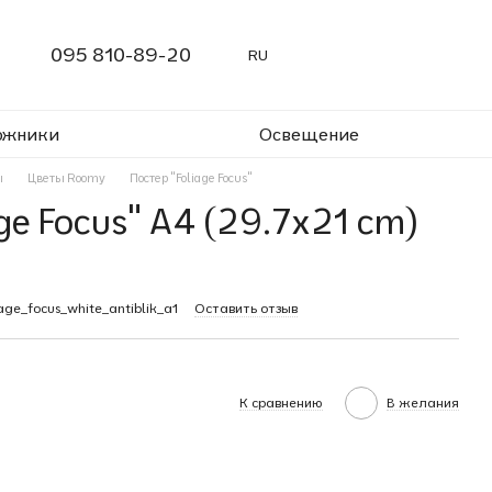
095 810-89-20
RU
ожники
Освещение
ы
Цветы Roomy
Постер "Foliage Focus"
ge Focus" A4 (29.7x21 cm)
age_focus_white_antiblik_a1
Оставить отзыв
К сравнению
В желания