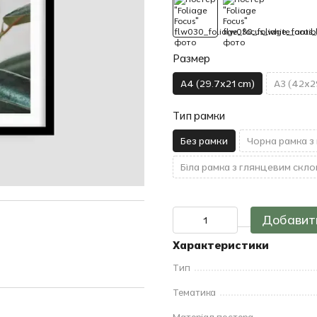
Размер
A4 (29.7x21 cm)
A3 (42x2
Тип рамки
Без рамки
Чорна рамка з
Біла рамка з глянцевим скло
Добавить
Характеристики
Тип
Тематика