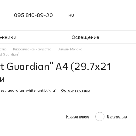
095 810-89-20
RU
ожники
Освещение
ство
Классическое искусство
Вильям Моррис
st Guardian"
st Guardian" A4 (29.7x21
и
est_guardian_white_antiblik_a1
Оставить отзыв
К сравнению
В желания