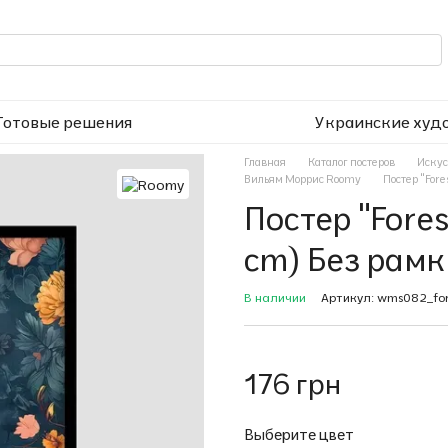
Готовые решения
Украинские худ
Главная
Каталог постеров
Искус
Вильям Моррис Roomy
Постер "Fore
Постер "Fore
cm) Без рамк
В наличии
Артикул: wms082_for
176 грн
Выберите цвет