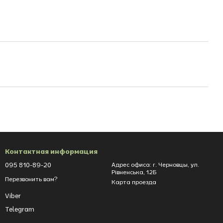
Контактная информация
095 810-89-20
Адрес офиса: г. Черновцы, ул.
Рівненська, 12Б
Перезвонить вам?
Карта проезда
Viber
Telegram