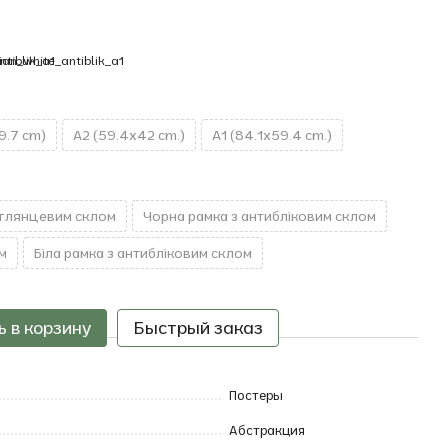
9.7 cm)
A2 (59.4x42 cm.)
A1 (84.1x59.4 cm.)
 глянцевим склом
Чорна рамка з антибліковим склом
м
Біла рамка з антибліковим склом
 в корзину
Быстрый заказ
Постеры
Абстракция