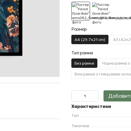
Размер
A4 (29.7x21 cm)
A3 (42x2
Тип рамки
Без рамки
Чорна рамка з
Біла рамка з глянцевим скло
Добавить
Характеристики
Тип
Тематика