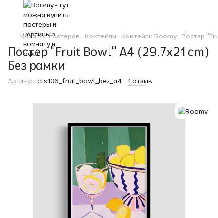
Каталог постеров
Коктейли
Коктейли Roomy
Постер "Fru
Постер "Fruit Bowl" A4 (29.7x21 cm)
Без рамки
Артикул:
cts106_fruit_bowl_bez_a4
1 отзыв