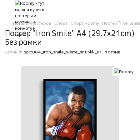
Каталог постеров
Спорт
Спорт Roomy
Постер "Iron Smil
Постер "Iron Smile" A4 (29.7x21 cm)
Без рамки
Артикул:
sprt004_iron_smile_white_antiblik_a1
1 отзыв