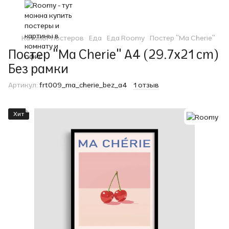
Каталог постеров
Еда
Еда Roomy
Постер "Ma Cherie"
Постер "Ma Cherie" A4 (29.7x21 cm)
Без рамки
Артикул:
frt009_ma_cherie_bez_a4
1 отзыв
Хит