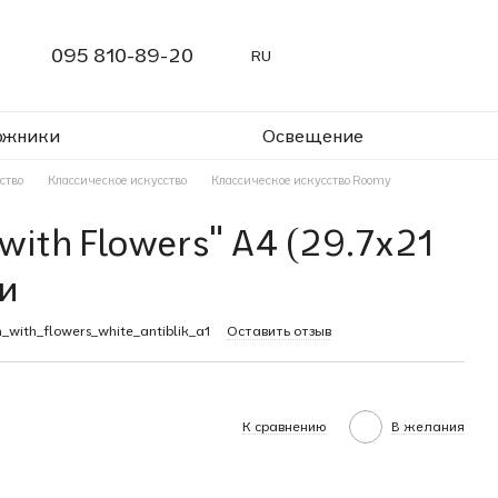
095 810-89-20
RU
ожники
Освещение
ство
Классическое искусство
Классическое искусство Roomy
with Flowers" A4 (29.7x21
и
with_flowers_white_antiblik_a1
Оставить отзыв
К сравнению
В желания