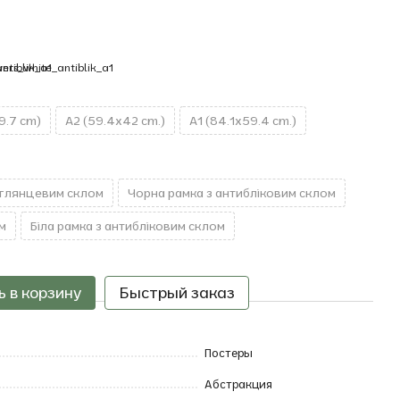
9.7 cm)
A2 (59.4x42 cm.)
A1 (84.1x59.4 cm.)
 глянцевим склом
Чорна рамка з антибліковим склом
м
Біла рамка з антибліковим склом
 в корзину
Быстрый заказ
Постеры
Абстракция