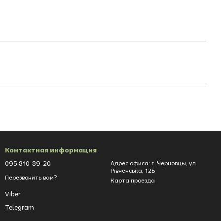
Контактная информация
095 810-89-20
Адрес офиса: г. Черновцы, ул.
Рівненська, 12Б
Перезвонить вам?
Карта проезда
Viber
Telegram