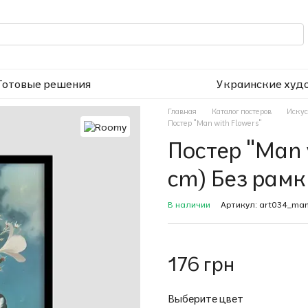
Готовые решения
Украинские худ
Главная
Каталог постеров
Искус
Постер "Man with Flowers"
Постер "Man 
cm) Без рамк
В наличии
Артикул: art034_man_
176 грн
Выберите цвет