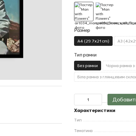
Размер
A4 (29.7x21 cm)
A3 (42x2
Тип рамки
Без рамки
Чорна рамка з
Біла рамка з глянцевим скло
Добавить
Характеристики
Тип
Тематика