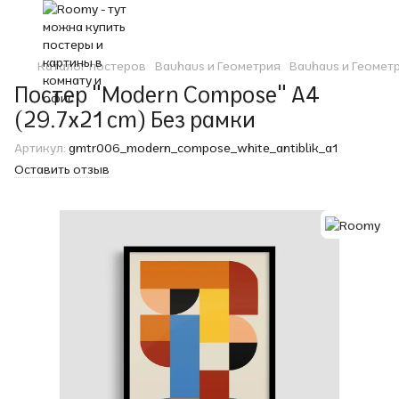
Каталог постеров
Bauhaus и Геометрия
Bauhaus и Геомет
Постер "Modern Compose" A4
(29.7x21 cm) Без рамки
Артикул:
gmtr006_modern_compose_white_antiblik_a1
Оставить отзыв