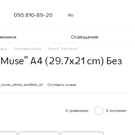
095 810-89-20
RU
ожники
Освещение
овые
Текстовые Roomy
Постер "Own Muse"
Muse" A4 (29.7x21 cm) Без
_muse_white_antiblik_a1
Оставить отзыв
К сравнению
В желания