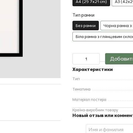
A4 (29.7x21 cm)
A3 (42x2
Тип рамки
Без рамки
Чорна рамка з
Біла рамка з глянцевим скло
Добавить
Характеристики
Тип
Тематика
Матеріал постера
Країна-виробник товару
Новый отзыв или комме