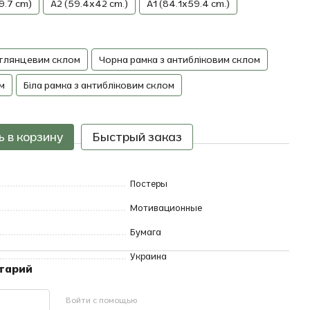
9.7 cm)
A2 (59.4x42 cm.)
A1 (84.1x59.4 cm.)
 глянцевим склом
Чорна рамка з антибліковим склом
м
Біла рамка з антибліковим склом
 в корзину
Быстрый заказ
Постеры
Мотивационные
Бумага
Украина
нтарий
Войти с помощью