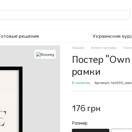
Готовые решения
Украинские худ
Главная
Каталог постеров
Текст
Постер "Own 
рамки
В наличии
Артикул: txt003_own
176 грн
Размер