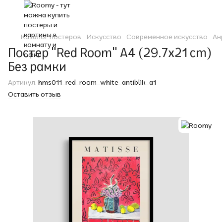
Каталог постеров
Искусство
Современное искусство
Ан
Постер "Red Room" A4 (29.7x21 cm)
Без рамки
Артикул:
hms011_red_room_white_antiblik_a1
Оставить отзыв