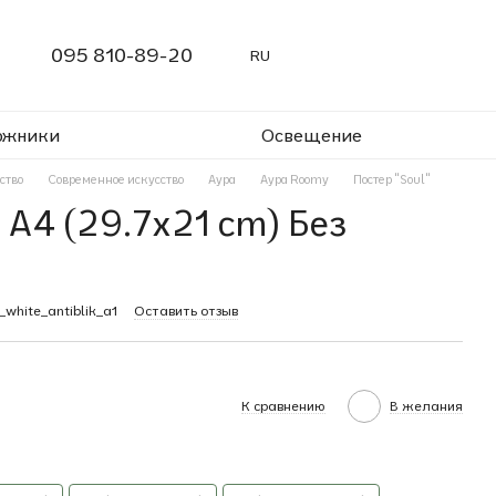
095 810-89-20
RU
ожники
Освещение
ство
Современное искусство
Аура
Аура Roomy
Постер "Soul"
 A4 (29.7x21 cm) Без
_white_antiblik_a1
Оставить отзыв
К сравнению
В желания