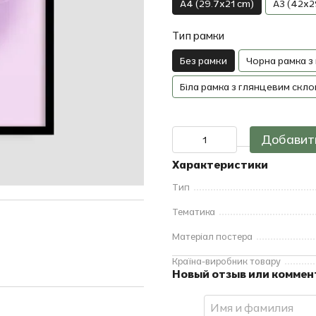
A4 (29.7x21 cm)
A3 (42x2
Тип рамки
Без рамки
Чорна рамка з
Біла рамка з глянцевим скло
Добавить
Характеристики
Тип
Тематика
Матеріал постера
Країна-виробник товару
Новый отзыв или комме