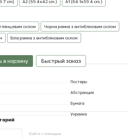
9.7 cm)
A2 (59.4x42 cm.)
A1 (84.1x59.4 cm.)
 глянцевим склом
Чорна рамка з антибліковим склом
м
Біла рамка з антибліковим склом
 в корзину
Быстрый заказ
Постеры
Абстракция
Бумага
Украина
нтарий
Войти с помощью