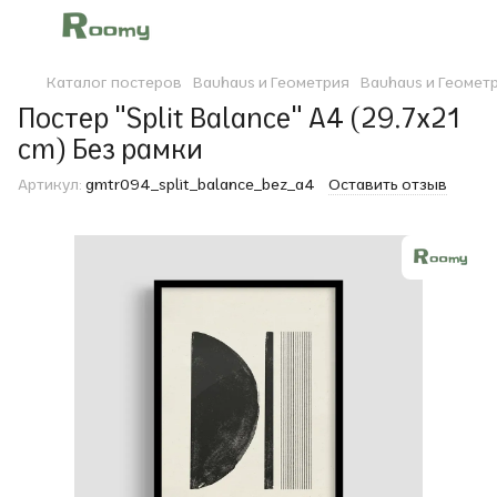
Каталог постеров
Bauhaus и Геометрия
Bauhaus и Геомет
Постер "Split Balance" A4 (29.7x21
cm) Без рамки
Артикул:
gmtr094_split_balance_bez_a4
Оставить отзыв