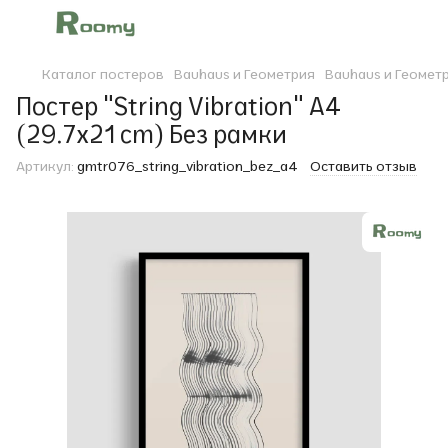
Каталог постеров
Bauhaus и Геометрия
Bauhaus и Геомет
Постер "String Vibration" A4
(29.7x21 cm) Без рамки
Артикул:
gmtr076_string_vibration_bez_a4
Оставить отзыв