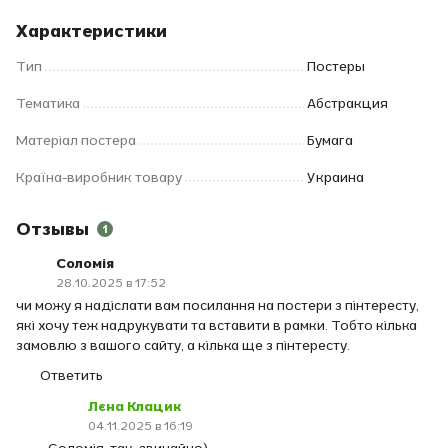
Характеристики
Тип
Постеры
Тематика
Абстракция
Матеріал постера
Бумага
Країна-виробник товару
Украина
Отзывы
1
Соломія
28.10.2025 в 17:52
чи можу я надіслати вам посилання на постери з пінтересту,
які хочу теж надрукувати та вставити в рамки. Тобто кілька
замовлю з вашого сайту, а кілька ще з пінтересту.
Ответить
Лєна Клацик
04.11.2025 в 16:19
Соломія, так, звичайно)