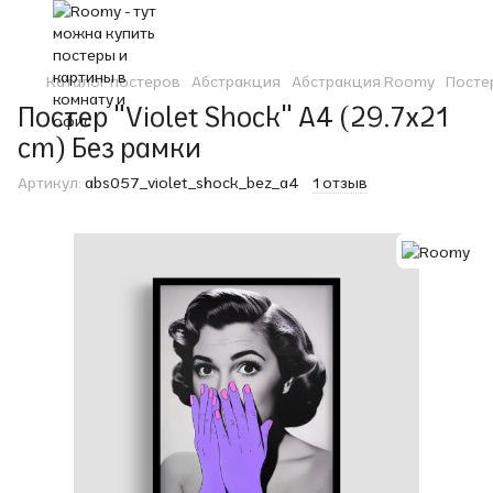
Каталог постеров
Абстракция
Абстракция Roomy
Постер
Постер "Violet Shock" A4 (29.7x21
cm) Без рамки
Артикул:
abs057_violet_shock_bez_a4
1 отзыв