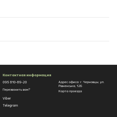
Контактная информация
095 810-89-20
Адрес офиса: г. Черновцы, ул.
Рівненська, 12Б
Перезвонить вам?
Карта проезда
Viber
Telegram