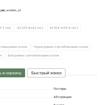
9.7 cm)
A2 (59.4x42 cm.)
A1 (84.1x59.4 cm.)
 глянцевим склом
Чорна рамка з антибліковим склом
м
Біла рамка з антибліковим склом
 в корзину
Быстрый заказ
Постеры
Абстракция