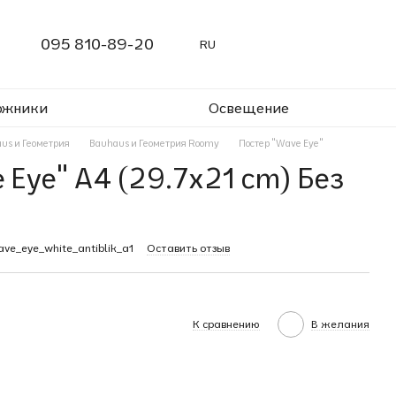
095 810-89-20
RU
ожники
Освещение
us и Геометрия
Bauhaus и Геометрия Roomy
Постер "Wave Eye"
 Eye" A4 (29.7x21 cm) Без
ve_eye_white_antiblik_a1
Оставить отзыв
К сравнению
В желания