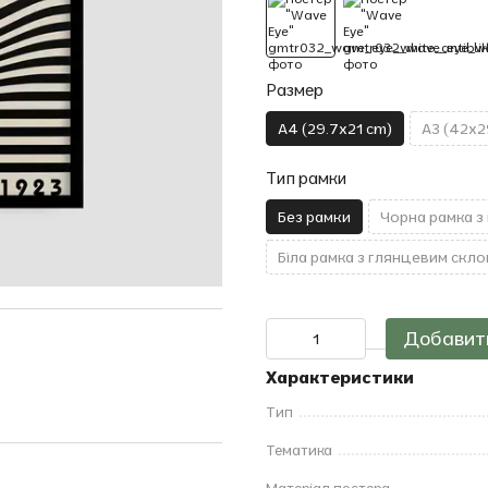
Размер
A4 (29.7x21 cm)
A3 (42x2
Тип рамки
Без рамки
Чорна рамка з
Біла рамка з глянцевим скло
Добавить
Характеристики
Тип
Тематика