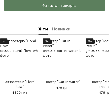
Каталог товарів
Хіти
Новинки
Хіт
Хіт
Хіт
Сет постерів "Floral
Постер "Cat In Water"
Постер "Mo
Flow"
Peaks
176 грн
1 320 грн
176 г