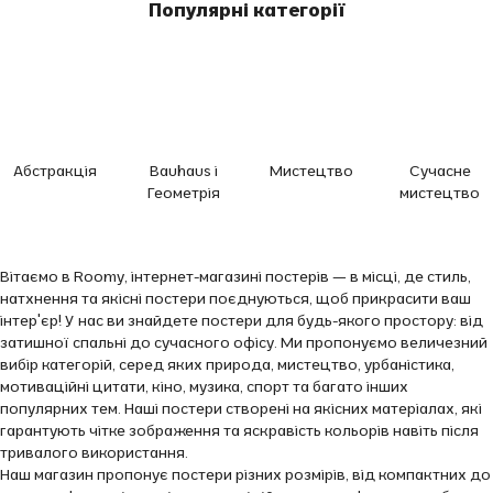
Популярні категорії
Абстракція
Bauhaus і
Мистецтво
Сучасне
Геометрія
мистецтво
Вітаємо в Roomy, інтернет-магазині постерів — в місці, де стиль,
натхнення та якісні постери поєднуються, щоб прикрасити ваш
інтер'єр! У нас ви знайдете постери для будь-якого простору: від
затишної спальні до сучасного офісу. Ми пропонуємо величезний
вибір категорій, серед яких природа, мистецтво, урбаністика,
мотиваційні цитати, кіно, музика, спорт та багато інших
популярних тем. Наші постери створені на якісних матеріалах, які
гарантують чітке зображення та яскравість кольорів навіть після
тривалого використання.
Наш магазин пропонує постери різних розмірів, від компактних до