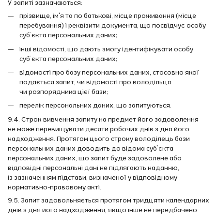
У запиті зазначаються:
прізвище, ім'я та по батькові, місце проживання (місце
перебування) і реквізити документа, що посвідчує особу
суб’єкта персональних даних;
інші відомості, що дають змогу ідентифікувати особу
суб’єкта персональних даних;
відомості про базу персональних даних, стосовно якої
подається запит, чи відомості про володільця
чи розпорядника цієї бази;
перелік персональних даних, що запитуються.
9.4. Строк вивчення запиту на предмет його задоволення
не може перевищувати десяти робочих днів з дня його
надходження. Протягом цього строку володілець бази
персональних даних доводить до відома суб’єкта
персональних даних, що запит буде задоволене або
відповідні персональні дані не підлягають наданню,
із зазначенням підстави, визначеної у відповідному
нормативно-правовому акті.
9.5. Запит задовольняється протягом тридцяти календарних
днів з дня його надходження, якщо інше не передбачено