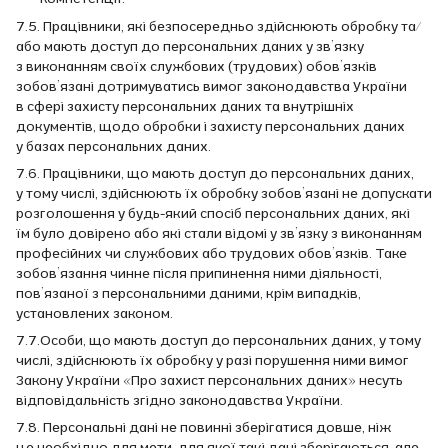
7.5. Працівники, які безпосередньо здійснюють обробку та/
або мають доступ до персональних даних у зв’язку
з виконанням своїх службових (трудових) обов’язків
зобов’язані дотримуватись вимог законодавства України
в сфері захисту персональних даних та внутрішніх
документів, щодо обробки і захисту персональних даних
у базах персональних даних.
7.6. Працівники, що мають доступ до персональних даних,
у тому числі, здійснюють їх обробку зобов’язані не допускати
розголошення у будь-який спосіб персональних даних, які
їм було довірено або які стали відомі у зв’язку з виконанням
професійних чи службових або трудових обов’язків. Таке
зобов’язання чинне після припинення ними діяльності,
пов’язаної з персональними даними, крім випадків,
установлених законом.
7.7.Особи, що мають доступ до персональних даних, у тому
числі, здійснюють їх обробку у разі порушення ними вимог
Закону України «Про захист персональних даних» несуть
відповідальність згідно законодавства України.
7.8. Персональні дані не повинні зберігатися довше, ніж
це необхідно для мети, для якої такі дані зберігаються, але