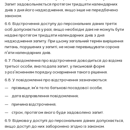
Запит задовольняється протягом тридцяти календарних
днів з дня його надходження, якщо інше не передбачено
законом.
6.6. Відстрочення доступу до персональних даних третіх
осіб допускається у разі, якщо необхідні дані не можуть бути
надані протягом тридцяти календарних днів з дня
надходження запиту. При цьому загальний термін вирішення
питань, порушених у запиті, не може перевищувати сорока
п'яти календарних днів.
6.7. Повідомлення про відстрочення доводиться до відома
третьої особи, яка подала запит, у письмовій формі
з роз'ясненням порядку оскарження такого рішення.
6.8. У повідомленні про відстрочення зазначаються:
прізвище, ім'я та по батькові посадової особи;
дата відправлення повідомлення;
причина відстрочення;
строк, протягом якого буде задоволено запит.
6.9. Відмова у доступі до персональних даних допускається,
якщо доступ до них заборонено згідно із законом.