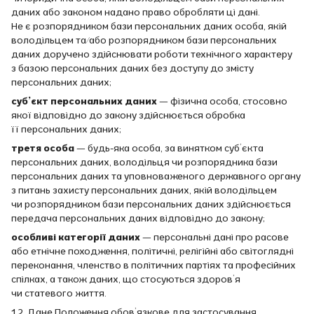
даних або законом надано право обробляти ці дані.
Не є розпорядником бази персональних даних особа, якій
володільцем та/або розпорядником бази персональних
даних доручено здійснювати роботи технічного характеру
з базою персональних даних без доступу до змісту
персональних даних;
суб’єкт персональних даних —
фізична особа, стосовно
якої відповідно до закону здійснюється обробка
її персональних даних;
третя особа —
будь-яка особа, за винятком суб’єкта
персональних даних, володільця чи розпорядника бази
персональних даних та уповноваженого державного органу
з питань захисту персональних даних, якій володільцем
чи розпорядником бази персональних даних здійснюється
передача персональних даних відповідно до закону;
особливі категорії даних —
персональні дані про расове
або етнічне походження, політичні, релігійні або світоглядні
переконання, членство в політичних партіях та професійних
спілках, а також даних, що стосуються здоров’я
чи статевого життя.
1.2. Дане Положення обов’язкове для застосування