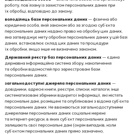
роботу, пов’язану із захистом персональних даних при
їх обробці, відповідно до закону;
володілець бази персональних даних
— фізична або
юридична особа, якій законом або за згодою суб’єкта
персональних даних надано право на обробку цих даних,
яка затверджує мету обробки персональних даних у цій базі
даних, встановлює склад цих даних та процедури
їх обробки, якщо інше не визначено законом;
Державний реєстр баз персональних даних
— єдина
державна інформаційна система збору, накопичення
та обробки відомостей про зареєстровані бази
персональних даних;
загальнодоступні джерела персональних даних —
довідники, адресні книги, реєстри, списки, каталоги, інші
систематизовані збірники відкритої інформації, які містять
персональні дані, розміщені та опубліковані з відома суб’єкта
персональних даних. Не вважаються загальнодоступними
джерелами персональних даних соціальні мережі
та інтернет-ресурси, в яких суб’єкт персональних даних
залишають свої персональні дані (окрім випадків, коли
суб’єктом персональних даних прямо зазначено,