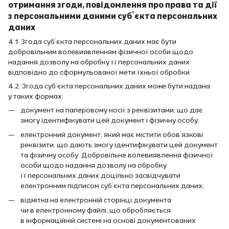
отримання згоди, повідомлення про права та дії
з персональними даними суб’єкта персональних
даних
4.1. Згода суб’єкта персональних даних має бути
добровільним волевиявленням фізичної особи щодо
надання дозволу на обробку її персональних даних
відповідно до сформульованої мети їхньої обробки.
4.2. Згода суб’єкта персональних даних може бути надана
у таких формах:
документ на паперовому носії з реквізитами, що дає
змогу ідентифікувати цей документ і фізичну особу;
електронний документ, який має містити обов’язкові
реквізити, що дають змогу ідентифікувати цей документ
та фізичну особу. Добровільне волевиявлення фізичної
особи щодо надання дозволу на обробку
її персональних даних доцільно засвідчувати
електронним підписом суб’єкта персональних даних;
відмітка на електронній сторінці документа
чи в електронному файлі, що обробляється
в інформаційній системі на основі документованих