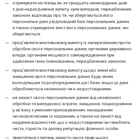
отримувати не пізніш як за тридцять календарних днів
з дня надходження запиту, крім випадків, передбачених
законом, відповідь про те, чи зберігаються його
персональні дані у відповідній базі персональних даних,
а також отримувати зміст його персональних даних, які
зберігаються;
пред'являти вмотивовану вимогу із запереченням проти
обробки своїх персональних даних органами державної
влади, органами місцевого самоврядування при
здійсненні їхніх повноважень, передбачених законом;
пред'являти вмотивовану вимогу щодо зміни або
знищення своїх персональних даних будь-яким
володільцем та розпорядником цієї бази, якщо ці дані
обробляються незаконно чи є недостовірними;
на захист своїх персональних даних від незаконної
обробки та випадкової втрати, знищення, пошкодження
у зв'язку з умисним приховуванням, ненаданням
чи несвоєчасним їх наданням, а також на захист від
надання відомостей, що є недостовірними чи ганьблять
честь, гідність та ділову репутацію фізичної особи;
звертатися з питань захисту своїх прав щодо