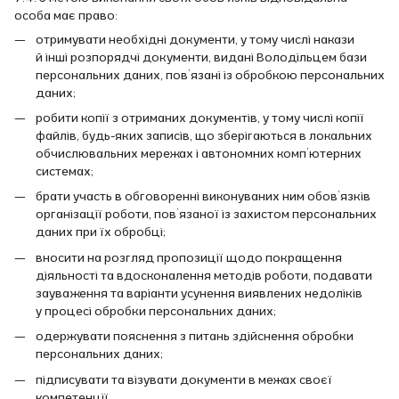
особа має право:
отримувати необхідні документи, у тому числі накази
й інші розпорядчі документи, видані Володільцем бази
персональних даних, пов’язані із обробкою персональних
даних;
робити копії з отриманих документів, у тому числі копії
файлів, будь-яких записів, що зберігаються в локальних
обчислювальних мережах і автономних комп’ютерних
системах;
брати участь в обговоренні виконуваних ним обов’язків
організації роботи, пов’язаної із захистом персональних
даних при їх обробці;
вносити на розгляд пропозиції щодо покращення
діяльності та вдосконалення методів роботи, подавати
зауваження та варіанти усунення виявлених недоліків
у процесі обробки персональних даних;
одержувати пояснення з питань здійснення обробки
персональних даних;
підписувати та візувати документи в межах своєї
компетенції.