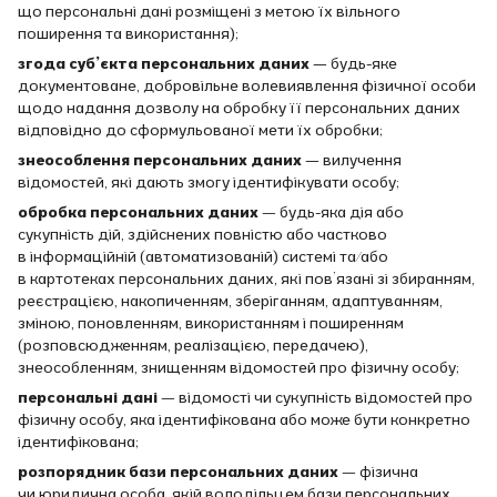
що персональні дані розміщені з метою їх вільного
поширення та використання);
згода суб’єкта персональних даних
— будь-яке
документоване, добровільне волевиявлення фізичної особи
щодо надання дозволу на обробку її персональних даних
відповідно до сформульованої мети їх обробки;
знеособлення персональних даних
— вилучення
відомостей, які дають змогу ідентифікувати особу;
обробка персональних даних —
будь-яка дія або
сукупність дій, здійснених повністю або частково
в інформаційній (автоматизованій) системі та/або
в картотеках персональних даних, які пов’язані зі збиранням,
реєстрацією, накопиченням, зберіганням, адаптуванням,
зміною, поновленням, використанням і поширенням
(розповсюдженням, реалізацією, передачею),
знеособленням, знищенням відомостей про фізичну особу;
персональні дані —
відомості чи сукупність відомостей про
фізичну особу, яка ідентифікована або може бути конкретно
ідентифікована;
розпорядник бази персональних даних —
фізична
чи юридична особа, якій володільцем бази персональних