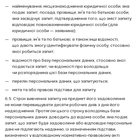
найменування, місцезнаходження юридичної особи, яка
подає запит, посада, прізвище, ім'я та по батькові особи,
яка засвідчує запит; підтвердження того, що зміст запиту
відповідає повноваженням юридичної особи (для
юридичної особи — заявника);
прізвище, ім'я та по батькові, а також інші відомості,
що дають змогу ідентифікувати фізичну особу, стосовно
якої робиться запит;
відомості про базу персональних даних, стосовно якої
подається запит, чи відомості про володільця
чи розпорядника цієї бази персональних даних;
перелік персональних даних, що запитуються;
мета та/або правові підстави для запиту.
6.5. Строк вивчення запиту на предмет його задоволення
не може перевищувати десяти робочих днів з дня його
надходження. Протягом цього строку володілець бази
персональних даних доводить до відома особи, яка подає
запит, що запит буде задоволене або відповідні персональні
дані не підлягають наданню, із зазначенням підстави,
визначеної у відповідному нормативно-правовому акті.