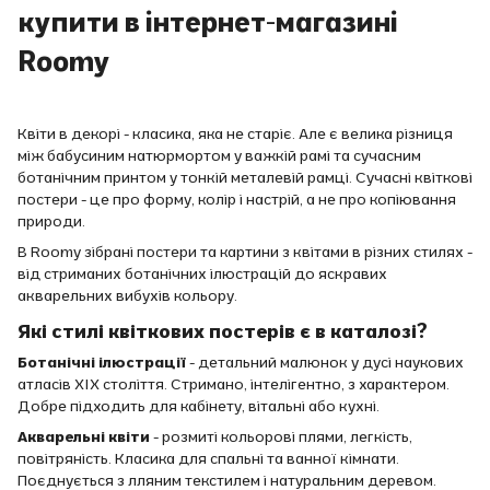
купити в інтернет-магазині
Roomy
Квіти в декорі - класика, яка не старіє. Але є велика різниця
між бабусиним натюрмортом у важкій рамі та сучасним
ботанічним принтом у тонкій металевій рамці. Сучасні квіткові
постери - це про форму, колір і настрій, а не про копіювання
природи.
В Roomy зібрані постери та картини з квітами в різних стилях -
від стриманих ботанічних ілюстрацій до яскравих
акварельних вибухів кольору.
Які стилі квіткових постерів є в каталозі?
Ботанічні ілюстрації
- детальний малюнок у дусі наукових
атласів XIX століття. Стримано, інтелігентно, з характером.
Добре підходить для кабінету, вітальні або кухні.
Акварельні квіти
- розмиті кольорові плями, легкість,
повітряність. Класика для спальні та ванної кімнати.
Поєднується з лляним текстилем і натуральним деревом.