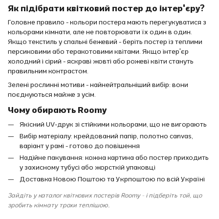
Як підібрати квітковий постер до інтер'єру?
Головне правило - кольори постера мають перегукуватися з
кольорами кімнати, але не повторювати їх один в один.
Якщо текстиль у спальні бежевий - беріть постер із теплими
персиковими або теракотовими квітами. Якщо інтер'єр
холодний і сірий - яскраві жовті або рожеві квіти стануть
правильним контрастом.
Зелені рослинні мотиви - найнейтральніший вибір: вони
поєднуються майже з усім.
Чому обирають Roomy
Якісний UV-друк зі стійкими кольорами, що не вигорають
Вибір матеріалу: крейдований папір, полотно canvas,
варіант у рамі - готово до повішення
Надійне пакування: кожна картина або постер приходить
у захисному тубусі або жорсткій упаковці
Доставка Новою Поштою та Укрпоштою по всій Україні
Зайдіть у каталог квіткових постерів Roomy - і підберіть той, що
зробить кімнату трохи теплішою.