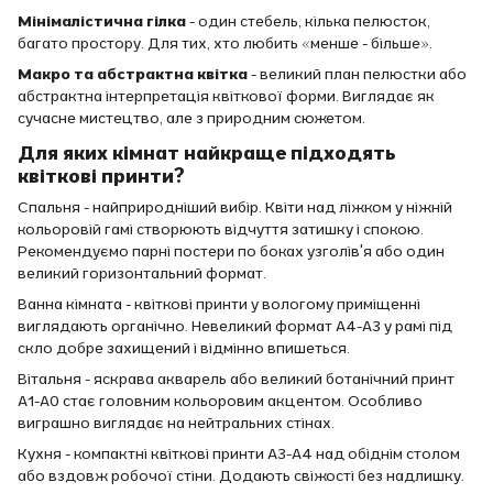
Мінімалістична гілка
- один стебель, кілька пелюсток,
багато простору. Для тих, хто любить «менше - більше».
Макро та абстрактна квітка
- великий план пелюстки або
абстрактна інтерпретація квіткової форми. Виглядає як
сучасне мистецтво, але з природним сюжетом.
Для яких кімнат найкраще підходять
квіткові принти?
Спальня - найприродніший вибір. Квіти над ліжком у ніжній
кольоровій гамі створюють відчуття затишку і спокою.
Рекомендуємо парні постери по боках узголів'я або один
великий горизонтальний формат.
Ванна кімната - квіткові принти у вологому приміщенні
виглядають органічно. Невеликий формат A4-A3 у рамі під
скло добре захищений і відмінно впишеться.
Вітальня - яскрава акварель або великий ботанічний принт
A1-A0 стає головним кольоровим акцентом. Особливо
виграшно виглядає на нейтральних стінах.
Кухня - компактні квіткові принти A3-A4 над обіднім столом
або вздовж робочої стіни. Додають свіжості без надлишку.