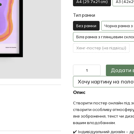
A4 (29.7x21 cm)
A3 (42x2
Тип рамки
Без рамки
Чорна рамка з
Біла рамка з глянцевим скло
Хенг-постер (на підвісці)
Додати 
Хочу картину на полот
Опис
Створити постер онлайн під за
створити особливу атмосферу
яке зображення, текст чи диз
вашим вподобанням.
✔️ Індивідуальний дизайн – 