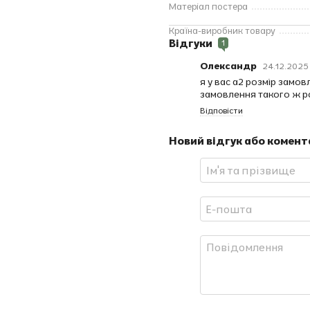
Матеріал постера
Країна-виробник товару
Відгуки
1
Олександр
24.12.2025 
я у вас а2 розмір замо
замовлення такого ж р
Відповісти
Новий відгук або комент