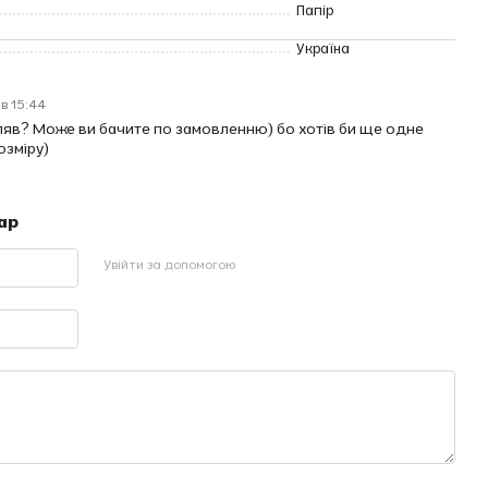
Папір
Україна
в 15:44
вляв? Може ви бачите по замовленню) бо хотів би ще одне
озміру)
ар
Увійти за допомогою