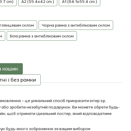
9.7 cm)
A2 (59.4x42 cm.)
A1 (84.1x59.4 cm.)
 глянцевим склом
Чорна рамка з антибліковим склом
м
Біла рамка з антибліковим склом
в кошик
ні і без рамки
мовлення – це унікальний спосіб прикрасити інтер’єр,
 або зробити незабутній подарунок. Ви можете обрати будь-
айн, щоб отримати ідеальний постер, який відповідатиме
друк будь-якого зображення за вашим вибором