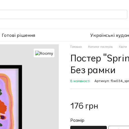
Готові рішення
Українські худо
Головна
Каталог постерів
Квіти
Постер "Spri
Без рамки
В наявності
Артикул: flw034_sp
176 грн
Розмір