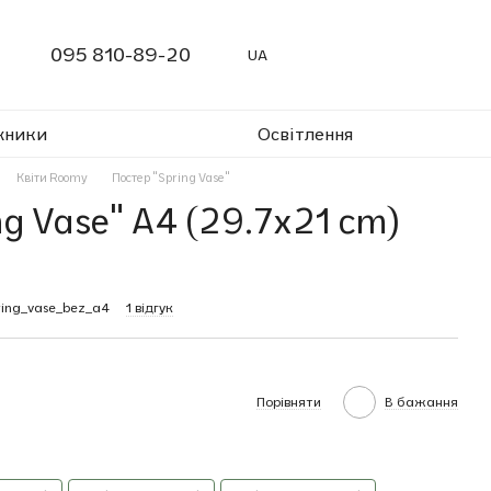
095 810-89-20
UA
жники
Освітлення
Квіти Roomy
Постер "Spring Vase"
ng Vase" A4 (29.7x21 cm)
ring_vase_bez_a4
1 відгук
Порівняти
В бажання