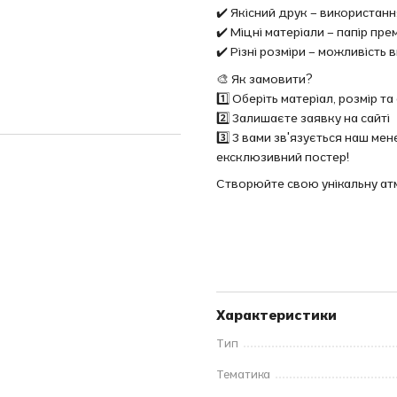
✔️ Якісний друк – використан
✔️ Міцні матеріали – папір пр
✔️ Різні розміри – можливіст
🎨 Як замовити?
1️⃣ Оберіть матеріал, розмір 
2️⃣ Залишаєте заявку на сайті
3️⃣ З вами зв'язується наш м
ексклюзивний постер!
Створюйте свою унікальну а
Характеристики
Тип
Тематика