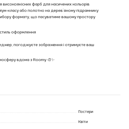
ня високоякісних фарб для насичених кольорів
еміум-класу або полотно на дерев’яному підрамнику
ь вибору формату, що пасуватиме вашому простору
та стиль оформлення
енеджер, погоджуєте зображення і отримуєте ваш
тмосферу вдома з Roomy 🎨✨
Постери
Квіти