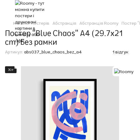
Каталог постерів
Абстракція
Абстракція Roomy
Постер "
Постер "Blue Chaos" A4 (29.7x21
cm) Без рамки
Артикул:
abs037_blue_chaos_bez_a4
1 відгук
Хіт