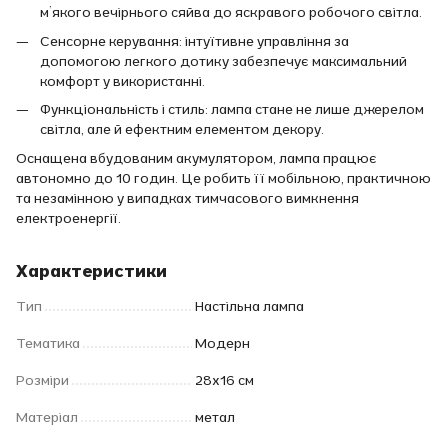
м’якого вечірнього сяйва до яскравого робочого світла.
Сенсорне керування: інтуїтивне управління за
допомогою легкого дотику забезпечує максимальний
комфорт у використанні.
Функціональність і стиль: лампа стане не лише джерелом
світла, але й ефектним елементом декору.
Оснащена вбудованим акумулятором, лампа працює
автономно до 10 годин. Це робить її мобільною, практичною
та незамінною у випадках тимчасового вимкнення
електроенергії.
Характеристики
Тип
Настільна лампа
Тематика
Модерн
Розміри
28х16 см
Матеріал
метал