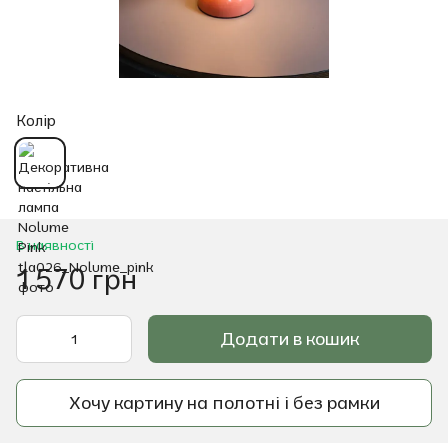
Колір
В наявності
1 570 грн
Додати в кошик
Хочу картину на полотні і без рамки