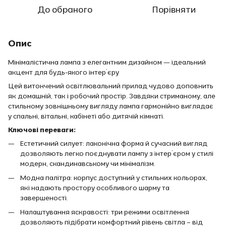
До обраного
Порівняти
Опис
Мінімалістична лампа з елегантним дизайном — ідеальний
акцент для будь-якого інтер’єру
Цей витончений освітлювальний прилад чудово доповнить
як домашній, так і робочий простір. Завдяки стриманому, але
стильному зовнішньому вигляду лампа гармонійно виглядає
у спальні, вітальні, кабінеті або дитячій кімнаті.
Ключові переваги:
Естетичний силует: лаконічна форма й сучасний вигляд
дозволяють легко поєднувати лампу з інтер’єром у стилі
модерн, скандинавському чи мінімалізм.
Модна палітра: корпус доступний у стильних кольорах,
які надають простору особливого шарму та
завершеності.
Налаштування яскравості: три режими освітлення
дозволяють підібрати комфортний рівень світла – від