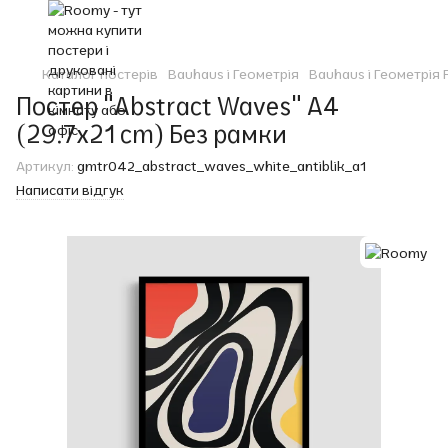
Каталог постерів
Bauhaus і Геометрія
Bauhaus і Геометрія
Постер "Abstract Waves" A4
(29.7x21 cm) Без рамки
Артикул:
gmtr042_abstract_waves_white_antiblik_a1
Написати відгук