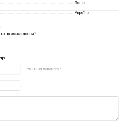
Папір
Україна
3
кати на замовлення?
ар
Увійти за допомогою