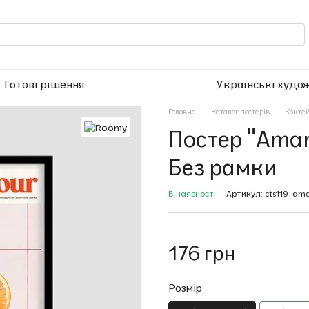
Готові рішення
Українські худо
Головна
Каталог постерів
Коктей
Постер "Amar
Без рамки
В наявності
Артикул: cts119_am
176 грн
Розмір