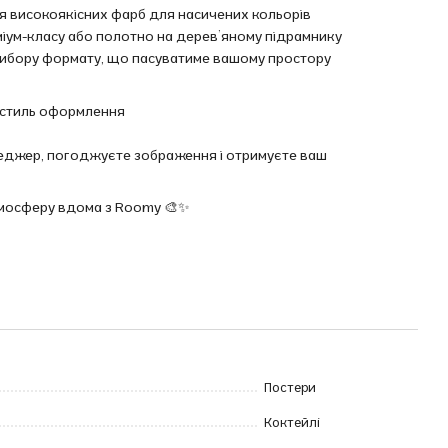
ня високоякісних фарб для насичених кольорів
еміум-класу або полотно на дерев’яному підрамнику
ь вибору формату, що пасуватиме вашому простору
та стиль оформлення
енеджер, погоджуєте зображення і отримуєте ваш
тмосферу вдома з Roomy 🎨✨
Постери
Коктейлі