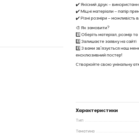
✔️ Якісний друк – використан
✔️ Міцні матеріали – папір пр
✔️ Різні розміри – можливіст
🎨 Як замовити?
1️⃣ Оберіть матеріал, розмір 
2️⃣ Залишаєте заявку на сайті
3️⃣ З вами зв'язується наш м
ексклюзивний постер!
Створюйте свою унікальну а
Характеристики
Тип
Тематика