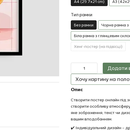
A4 (29.7x21 cm)
A3 (42x2
Тип рамки
Без рамки
Чорна рамка з
Біла рамка з глянцевим скло
Хенг-постер (на підвісці)
Додати 
Хочу картину на полот
Опис
Створити постер онлайн під за
створити особливу атмосферу
яке зображення, текст чи диз
вашим вподобанням.
✔️ Індивідуальний дизайн – 