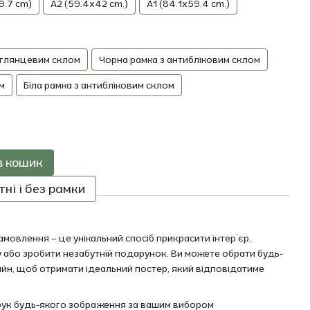
9.7 cm)
A2 (59.4x42 cm.)
A1 (84.1x59.4 cm.)
 глянцевим склом
Чорна рамка з антибліковим склом
м
Біла рамка з антибліковим склом
в кошик
ні і без рамки
мовлення – це унікальний спосіб прикрасити інтер’єр,
 або зробити незабутній подарунок. Ви можете обрати будь-
айн, щоб отримати ідеальний постер, який відповідатиме
друк будь-якого зображення за вашим вибором