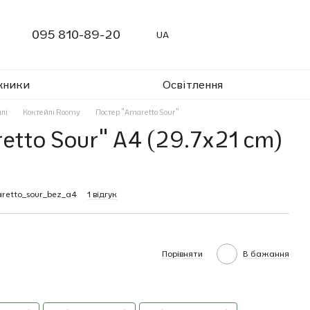
095 810-89-20
UA
жники
Освітлення
лі
Коктейлі Roomy
Постер "Amaretto Sour"
etto Sour" A4 (29.7x21 cm)
aretto_sour_bez_a4
1 відгук
Порівняти
В бажання