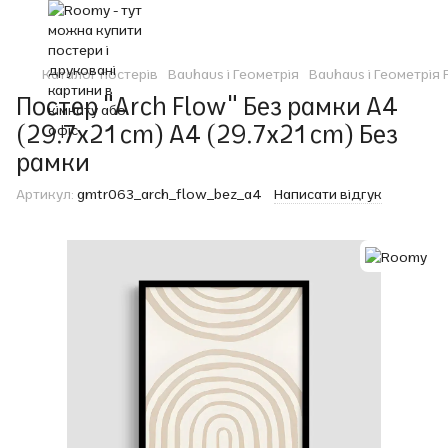
Каталог постерів
Bauhaus і Геометрія
Bauhaus і Геометрія
Постер "Arch Flow" Без рамки A4
(29.7x21 cm) A4 (29.7x21 cm) Без
рамки
Артикул:
gmtr063_arch_flow_bez_a4
Написати відгук