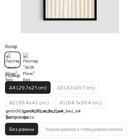
Колір
Розмір
A4 (29.7x21 cm)
A3 (42x29.7 cm)
A2 (59.4x42 cm.)
A1 (84.1x59.4 cm.)
Тип рамки
Без рамки
Чорна рамка з глянцевим склом