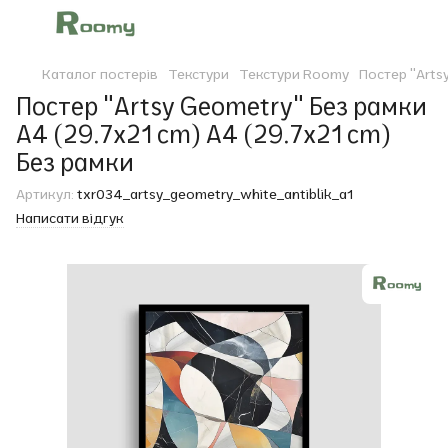
Каталог постерів
Текстури
Текстури Roomy
Постер "Arts
Постер "Artsy Geometry" Без рамки
A4 (29.7x21 cm) A4 (29.7x21 cm)
Без рамки
Артикул:
txr034_artsy_geometry_white_antiblik_a1
Написати відгук