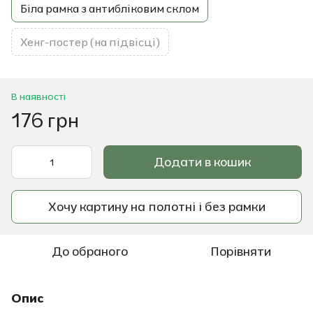
Біла рамка з антибліковим склом
Хенг-постер (на підвісці)
В наявності
176 грн
Додати в кошик
Хочу картину на полотні і без рамки
До обраного
Порівняти
Опис