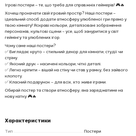
Ігрові постери – те, що треба для справжніх геймерів! 🎮🔥
Хочеш прокачати свій ігровий простір? Наші постери –
ідеальний спосіб додати атмосферу улюбленої гри прямо у
твою кімнату! Яскраві кольори, деталізовані зображення
персонажів, культові сцени – усе, щоб зануритися у світ
геймінгу та улюблених ігор.
Чому саме наші постери?
✅ Виглядає круто – стильний декор для кімнати, студії чи
стріму.
✅ Якісний друк – насичені кольори, чіткі деталі.
✅ Легко кріпити – вішай на стіну чи став у рамку, без зайвого
клопоту.
✅ Класний подарунок – для всіх, хто живе іграми.
Обирай постер та створи атмосферу, яка заряджатиме на
нову катку 🎮🔥
Характеристики
Тип
Постери