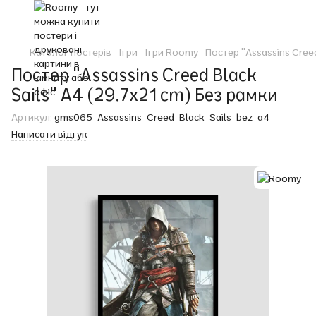
Каталог постерів
Ігри
Ігри Roomy
Постер "Assassins Creed
Постер "Assassins Creed Black
Sails" A4 (29.7x21 cm) Без рамки
Артикул:
gms065_Assassins_Creed_Black_Sails_bez_a4
Написати відгук