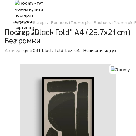
Каталог постерів
Bauhaus і Геометрія
Bauhaus і Геометрія
Постер "Black Fold" A4 (29.7x21 cm)
Без рамки
Артикул:
gmtr081_black_fold_bez_a4
Написати відгук