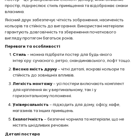
простір, підкреслює стиль приміщення та відображає смаки
власника.
Якісний друк забезпечує чіткість зображення, насиченість
кольорів та стійкість до вигорання. Використані матеріали
гарантують довговічність та збереження початкового
вигляду протягом багатьох років.
Переваги та особливості
Стиль
– можна підібрати постер для будь-якого
інтер’єру: сучасного, ретро, скандинавського, лофт тощо.
Висока якість друку
– чіткі деталі, яскраві кольори та
стійкість до зовнішніх впливів.
Легкість монтажу
– усі постери включають комплект
для кріплення як у вертикальному, так і у
горизонтальному положенні.
Універсальність
– підходить для дому, офісу, кафе,
магазинів та інших приміщень.
Екологічність
– безпечні чорнила та матеріали, що не
містять шкідливих речовин.
Деталі постера