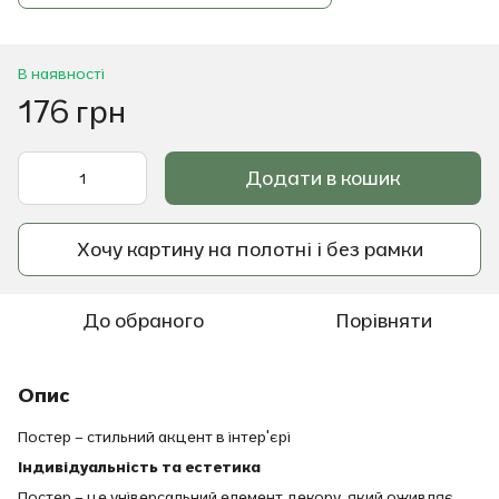
В наявності
176 грн
Додати в кошик
Хочу картину на полотні і без рамки
До обраного
Порівняти
Опис
Постер – стильний акцент в інтер'єрі
Індивідуальність та естетика
Постер – це універсальний елемент декору, який оживляє