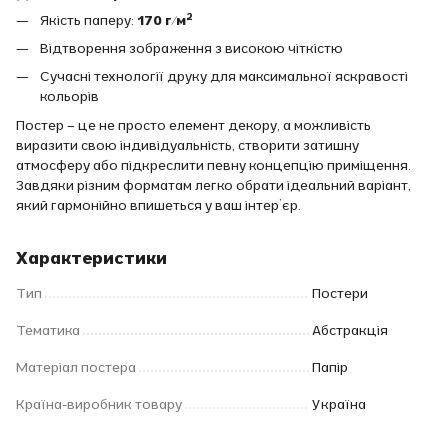
Якість паперу:
170 г/м²
Відтворення зображення з високою чіткістю
Сучасні технології друку для максимальної яскравості
кольорів
Постер – це не просто елемент декору, а можливість
виразити свою індивідуальність, створити затишну
атмосферу або підкреслити певну концепцію приміщення.
Завдяки різним форматам легко обрати ідеальний варіант,
який гармонійно впишеться у ваш інтер’єр.
Характеристики
Тип
Постери
Тематика
Абстракція
Матеріал постера
Папір
Країна-виробник товару
Україна