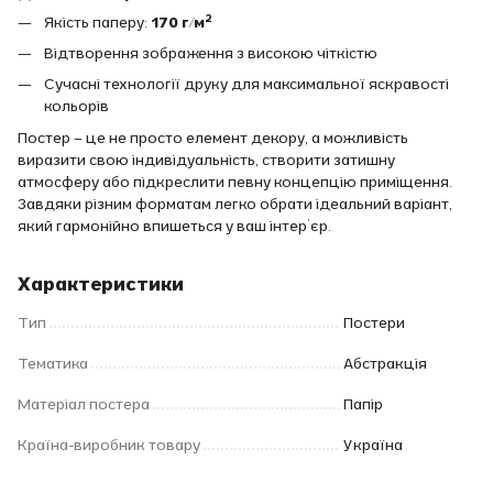
Якість паперу:
170 г/м²
Відтворення зображення з високою чіткістю
Сучасні технології друку для максимальної яскравості
кольорів
Постер – це не просто елемент декору, а можливість
виразити свою індивідуальність, створити затишну
атмосферу або підкреслити певну концепцію приміщення.
Завдяки різним форматам легко обрати ідеальний варіант,
який гармонійно впишеться у ваш інтер’єр.
Характеристики
Тип
Постери
Тематика
Абстракція
Матеріал постера
Папір
Країна-виробник товару
Україна