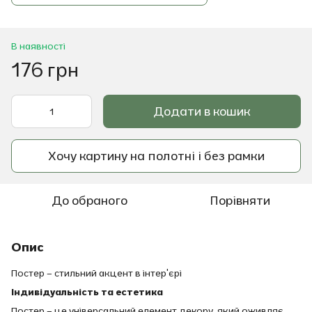
В наявності
176 грн
Додати в кошик
Хочу картину на полотні і без рамки
До обраного
Порівняти
Опис
Постер – стильний акцент в інтер'єрі
Індивідуальність та естетика
Постер – це універсальний елемент декору, який оживляє