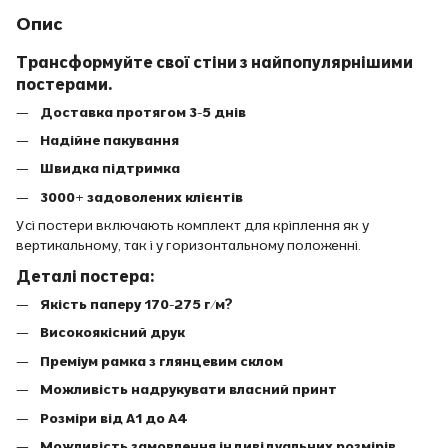
Опис
Трансформуйте свої стіни з найпопулярнішими
постерами.
Доставка протягом 3-5 днів
Надійне пакування
Швидка підтримка
3000+ задоволених клієнтів
Усі постери включають комплект для кріплення як у
вертикальному, так і у горизонтальному положенні.
Деталі постера:
Якість паперу 170-275 г/м?
Високоякісний друк
Преміум рамка з глянцевим склом
Можливість надрукувати власний принт
Розміри від A1 до A4
Можливість замовлення індивідуальних розмірів