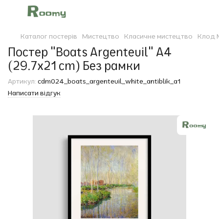
Каталог постерів
Мистецтво
Класичне мистецтво
Клод 
Постер "Boats Argenteuil" A4
(29.7x21 cm) Без рамки
Артикул:
cdm024_boats_argenteuil_white_antiblik_a1
Написати відгук