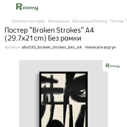
Каталог постерів
Абстракція
Абстракція Roomy
Постер "
Постер "Broken Strokes" A4
(29.7x21 cm) Без рамки
Артикул:
abs035_broken_strokes_bez_a4
Написати відгук