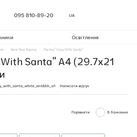
095 810-89-20
UA
жники
Освітлення
ear
New Year Roomy
Постер "Cozy With Santa"
 With Santa" A4 (29.7x21
и
_with_santa_white_antiblik_a1
Написати відгук
Порівняти
В бажання