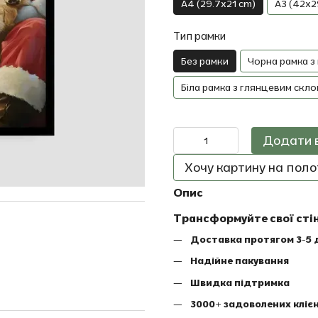
A4 (29.7x21 cm)
A3 (42x2
Тип рамки
Без рамки
Чорна рамка з
Біла рамка з глянцевим скло
Додати 
Хочу картину на полот
Опис
Трансформуйте свої сті
Доставка протягом 3-5 
Надійне пакування
Швидка підтримка
3000+ задоволених клієн