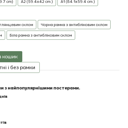
9.7 cm)
A2 (59.4x42 cm.)
A1 (84.1x59.4 cm.)
 глянцевим склом
Чорна рамка з антибліковим склом
м
Біла рамка з антибліковим склом
в кошик
ні і без рамки
ни з найпопулярнішими постерами.
днів
тів