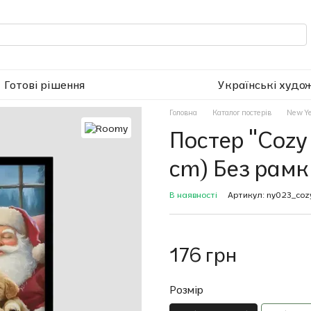
Готові рішення
Українські худо
Головна
Каталог постерів
New Y
Постер "Cozy
cm) Без рамк
В наявності
Артикул: ny023_cozy
176 грн
Розмір