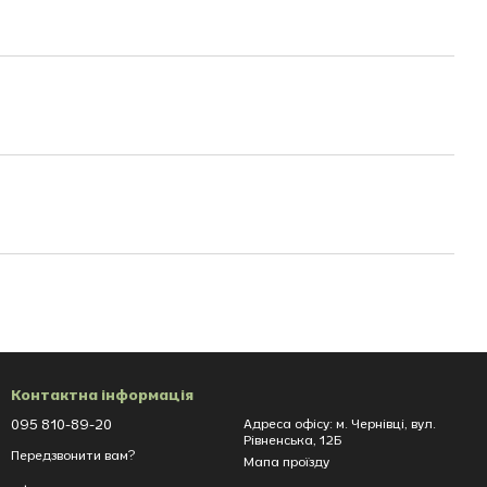
Контактна інформація
095 810-89-20
Адреса офісу: м. Чернівці, вул.
Рівненська, 12Б
Передзвонити вам?
Мапа проїзду