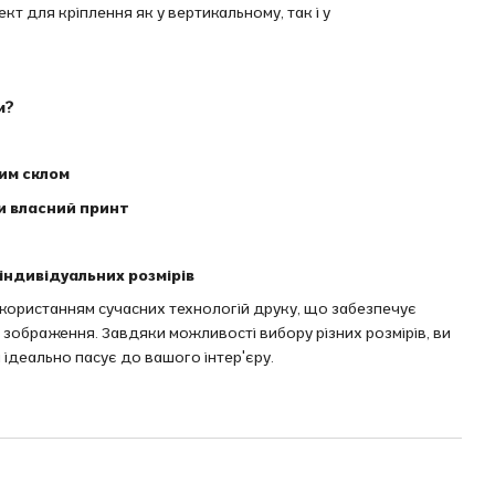
т для кріплення як у вертикальному, так і у
м?
вим склом
и власний принт
індивідуальних розмірів
икористанням сучасних технологій друку, що забезпечує
ть зображення. Завдяки можливості вибору різних розмірів, ви
 ідеально пасує до вашого інтер'єру.