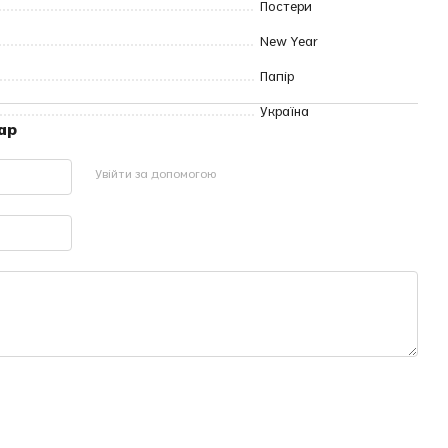
Постери
New Year
Папір
Україна
ар
Увійти за допомогою