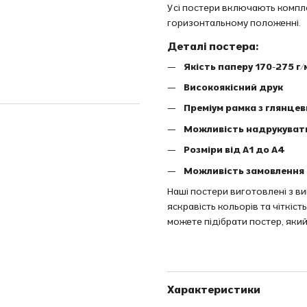
Усі постери включають комплек
горизонтальному положенні.
Деталі постера:
Якість паперу 170-275 г/
Високоякісний друк
Преміум рамка з глянце
Можливість надрукуват
Розміри від A1 до A4
Можливість замовлення 
Наші постери виготовлені з в
яскравість кольорів та чіткіс
можете підібрати постер, який
Характеристики