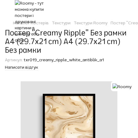
Каталог постерів
Текстури
Текстури Roomy
Постер "Crea
Постер "Creamy Ripple" Без рамки
A4 (29.7x21 cm) A4 (29.7x21 cm)
Без рамки
Артикул:
txr019_creamy_ripple_white_antiblik_a1
Написати відгук