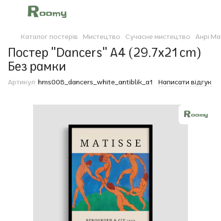
Каталог постерів
Мистецтво
Сучасне мистецтво
Анрі Ма
Постер "Dancers" A4 (29.7x21 cm)
Без рамки
Артикул:
hms008_dancers_white_antiblik_a1
Написати відгук