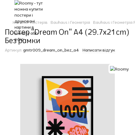
Каталог постерів
Bauhaus і Геометрія
Bauhaus і Геометрія
Постер "Dream On" A4 (29.7x21 cm)
Без рамки
Артикул:
gmtr009_dream_on_bez_a4
Написати відгук