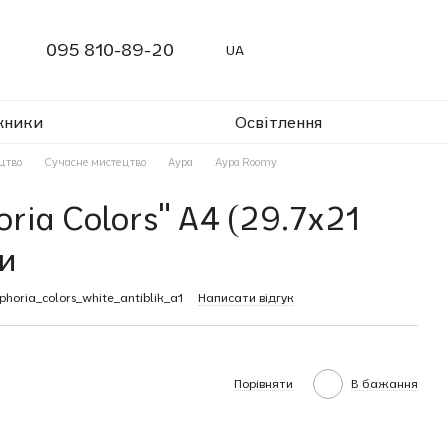
095 810-89-20
UA
жники
Освітлення
цтво
Сучасне мистецтво
Аура
Аура Roomy
ria Colors" A4 (29.7x21
и
horia_colors_white_antiblik_a1
Написати відгук
Порівняти
В бажання