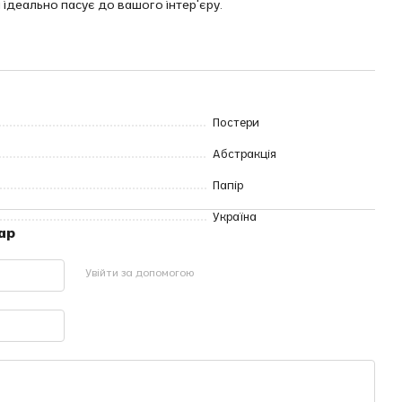
 ідеально пасує до вашого інтер'єру.
Постери
Абстракція
Папір
Україна
ар
Увійти за допомогою