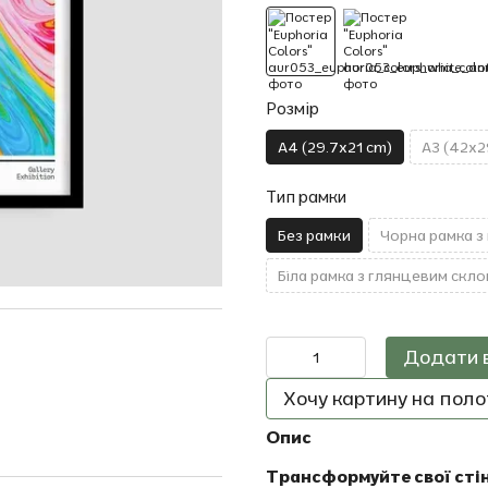
Розмір
A4 (29.7x21 cm)
A3 (42x2
Тип рамки
Без рамки
Чорна рамка з
Біла рамка з глянцевим скло
Додати 
Хочу картину на полот
Опис
Трансформуйте свої сті