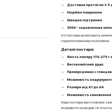
Доставка протягом 3-5 
Надійне пакування
Швидка підтримка
3000+ задоволених клієн
Усі постери включають комплек
горизонтальному положенні.
Деталі постера:
Якість паперу 170-275 г/
Високоякісний друк
Преміум рамка з глянце
Можливість надрукуват
Розміри від A1 до A4
Можливість замовлення 
Наші постери виготовлені з в
яскравість кольорів та чіткіс