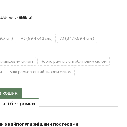
9.7 cm)
A2 (59.4x42 cm.)
A1 (84.1x59.4 cm.)
 глянцевим склом
Чорна рамка з антибліковим склом
м
Біла рамка з антибліковим склом
в кошик
ні і без рамки
ни з найпопулярнішими постерами.