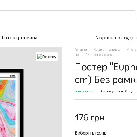
Готові рішення
Українські худо
Головна
Каталог постерів
Мисте
Постер "Euphoria Colors"
Постер "Eupho
cm) Без рамк
В наявності
Артикул: aur053_eup
176 грн
Виберіть колір