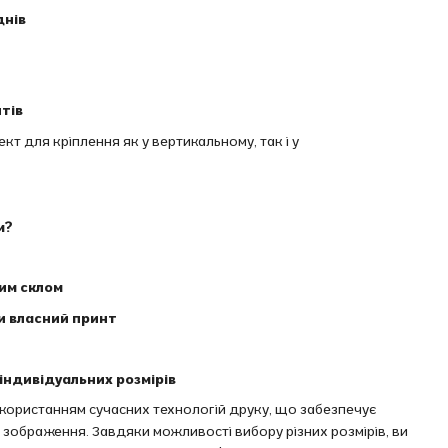
днів
тів
т для кріплення як у вертикальному, так і у
м?
вим склом
и власний принт
індивідуальних розмірів
икористанням сучасних технологій друку, що забезпечує
ть зображення. Завдяки можливості вибору різних розмірів, ви