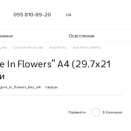
095 810-89-20
UA
жники
Освітлення
цтво
Сучасне мистецтво
Анрі Матісс
Анрі Матісс Roomy
e In Flowers" A4 (29.7x21
и
gure_in_flowers_bez_a4
1 відгук
Порівняти
В бажання