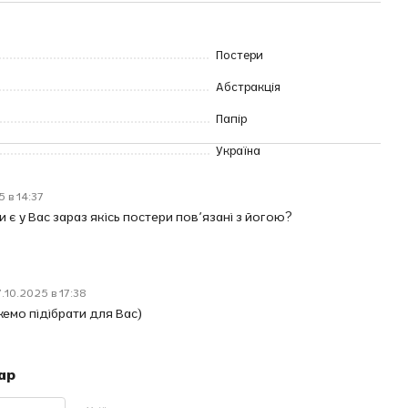
Постери
Абстракція
Папір
Україна
 в 14:37
и є у Вас зараз якісь постери повʼязані з йогою?
.10.2025 в 17:38
емо підібрати для Вас)
ар