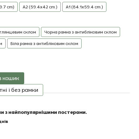
9.7 cm)
A2 (59.4x42 cm.)
A1 (84.1x59.4 cm.)
 глянцевим склом
Чорна рамка з антибліковим склом
м
Біла рамка з антибліковим склом
в кошик
ні і без рамки
ни з найпопулярнішими постерами.
днів