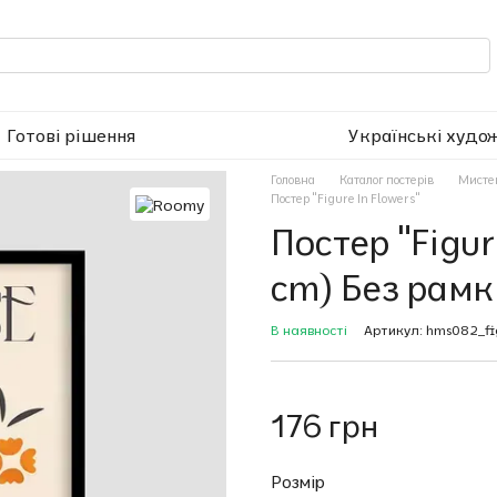
Готові рішення
Українські худо
Головна
Каталог постерів
Мисте
Постер "Figure In Flowers"
Постер "Figur
cm) Без рамк
В наявності
Артикул: hms082_fi
176 грн
Розмір