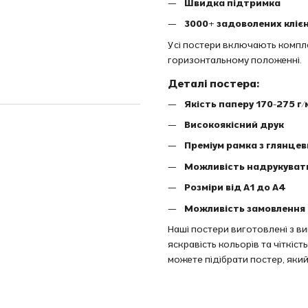
Швидка підтримка
3000+ задоволених клієн
Усі постери включають комплек
горизонтальному положенні.
Деталі постера:
Якість паперу 170-275 г/
Високоякісний друк
Преміум рамка з глянце
Можливість надрукуват
Розміри від A1 до A4
Можливість замовлення 
Наші постери виготовлені з в
яскравість кольорів та чіткіс
можете підібрати постер, який