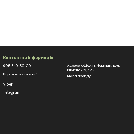
Контактна інформація
095 810-89-20
Адреса офісу: м. Чернівці, вул.
Рівненська, 12Б
Передзвонити вам?
Мапа проїзду
Viber
Telegram