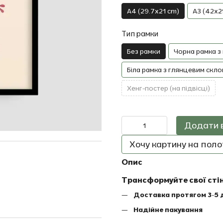
A4 (29.7x21 cm)
A3 (42x2
Тип рамки
Без рамки
Чорна рамка з
Біла рамка з глянцевим скло
Хенг-постер (на підвісці)
Додати 
Хочу картину на полот
Опис
Трансформуйте свої сті
Доставка протягом 3-5 
Надійне пакування