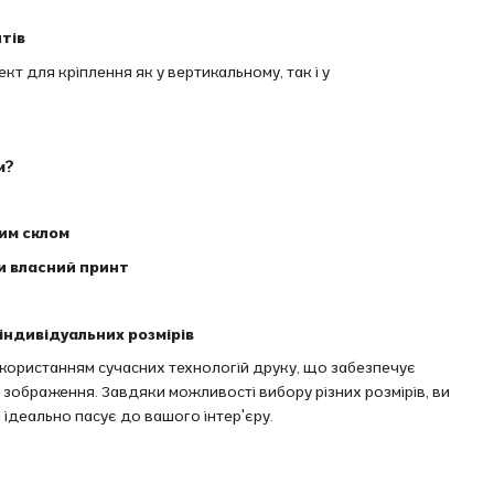
тів
т для кріплення як у вертикальному, так і у
м?
вим склом
и власний принт
індивідуальних розмірів
икористанням сучасних технологій друку, що забезпечує
ть зображення. Завдяки можливості вибору різних розмірів, ви
 ідеально пасує до вашого інтер'єру.