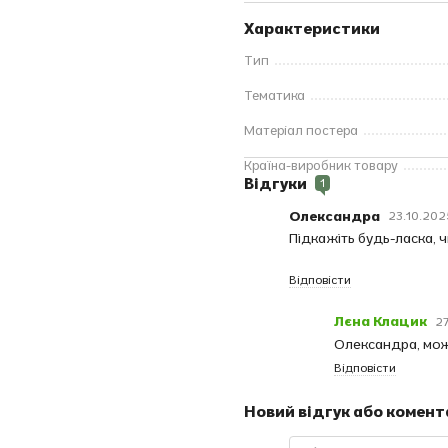
Характеристики
Тип
Тематика
Матеріал постера
Країна-виробник товару
Відгуки
1
Олександра
23.10.2025
Підкажіть будь-ласка, ч
Відповісти
Лєна Клацик
27
Олександра, мож
Відповісти
Новий відгук або комент