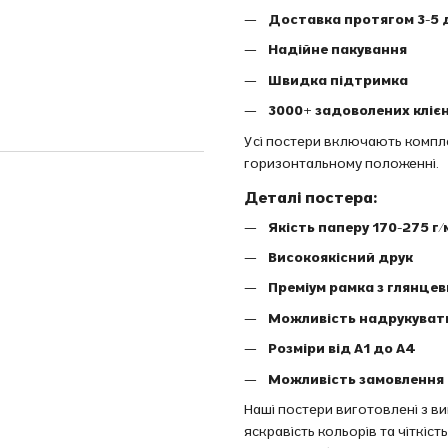
Доставка протягом 3-5 
Надійне пакування
Швидка підтримка
3000+ задоволених клієн
Усі постери включають комплек
горизонтальному положенні.
Деталі постера:
Якість паперу 170-275 г/
Високоякісний друк
Преміум рамка з глянце
Можливість надрукуват
Розміри від A1 до A4
Можливість замовлення 
Наші постери виготовлені з в
яскравість кольорів та чіткіс