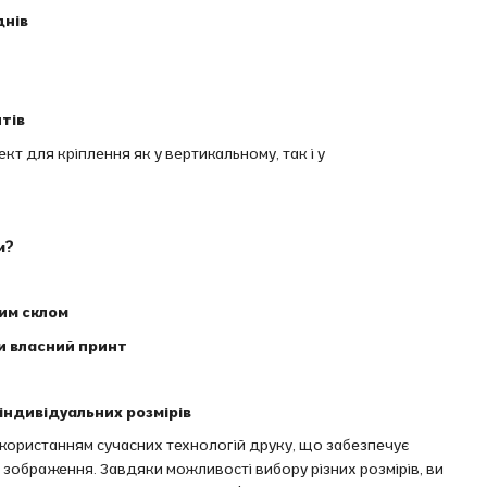
днів
тів
т для кріплення як у вертикальному, так і у
м?
вим склом
и власний принт
індивідуальних розмірів
икористанням сучасних технологій друку, що забезпечує
ть зображення. Завдяки можливості вибору різних розмірів, ви