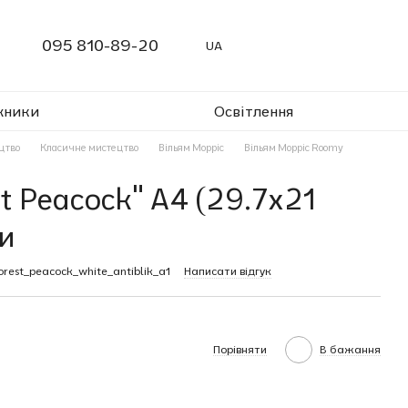
095 810-89-20
UA
жники
Освітлення
цтво
Класичне мистецтво
Вільям Морріс
Вільям Морріс Roomy
st Peacock" A4 (29.7x21
и
rest_peacock_white_antiblik_a1
Написати відгук
Порівняти
В бажання