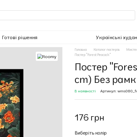
Готові рішення
Українські худо
Головна
Каталог постерів
Мисте
Постер "Forest Peacock"
Постер "Fore
cm) Без рамк
В наявності
Артикул: wms080_fo
176 грн
Виберіть колір