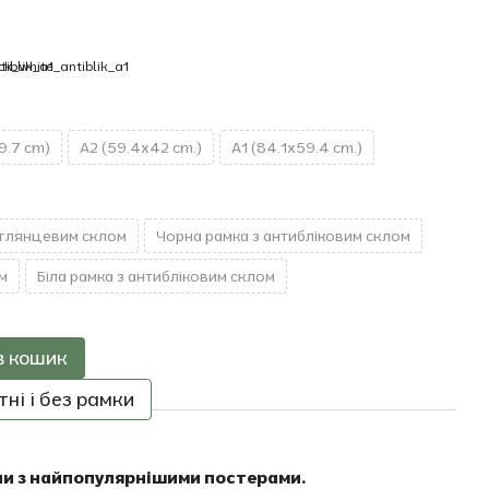
9.7 cm)
A2 (59.4x42 cm.)
A1 (84.1x59.4 cm.)
 глянцевим склом
Чорна рамка з антибліковим склом
м
Біла рамка з антибліковим склом
в кошик
ні і без рамки
ни з найпопулярнішими постерами.