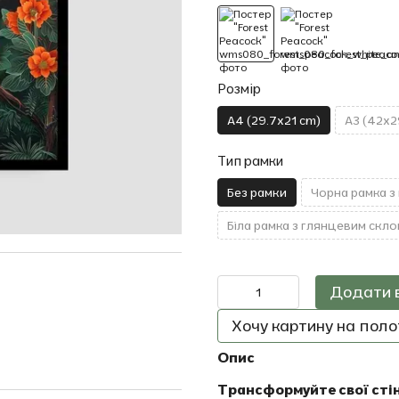
Розмір
A4 (29.7x21 cm)
A3 (42x2
Тип рамки
Без рамки
Чорна рамка з
Біла рамка з глянцевим скло
Додати 
Хочу картину на полот
Опис
Трансформуйте свої сті