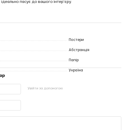
 ідеально пасує до вашого інтер'єру.
Постери
Абстракція
Папір
Україна
ар
Увійти за допомогою